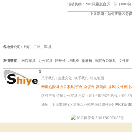
活动奖励：2016限量版台历一份（1000份
上条新闻：
如何正确区分
各地分公司:
上海
、
广州
、
深圳
、
友情链接
：
医院家具
办公家具
陪护椅
培训椅
输液椅
医院办公家具
文件柜
关于我们
|
企业文化
|
联系我们
|
站点地图
网页热搜词
办公家具
|
班台
|
会议台
|
高隔间
|
屏风
|
文件柜
|
版权所有:诗烨办公家具 电话：021-64898025 热线：400-820-8
地址：上海市闵行区莘庄工业园光华路18号3楼
沪ICP备100
沪公网安备 31011202003432号