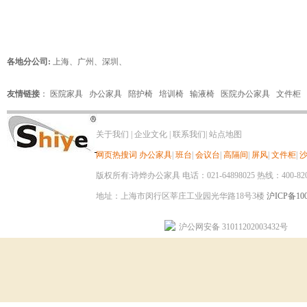
各地分公司:
上海
、
广州
、
深圳
、
友情链接
：
医院家具
办公家具
陪护椅
培训椅
输液椅
医院办公家具
文件柜
关于我们
|
企业文化
|
联系我们
|
站点地图
网页热搜词
办公家具
|
班台
|
会议台
|
高隔间
|
屏风
|
文件柜
|
版权所有:诗烨办公家具 电话：021-64898025 热线：400-820-8
地址：上海市闵行区莘庄工业园光华路18号3楼
沪ICP备100
沪公网安备 31011202003432号