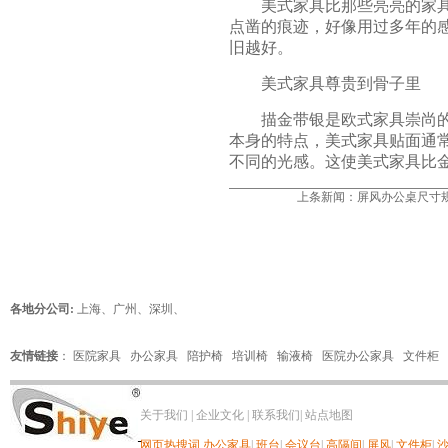
美式家具比那些亮亮的家具更
点凿的痕迹，好像用过多年的
旧越好。
美式家具尊贵到骨子里
描金带银是
欧式家具
崇尚
本身的特点，美式家具贴面通
不同的光感。这使美式家具比
上条新闻：
屏风办公桌尺寸
各地分公司:
上海
、
广州
、
深圳
、
友情链接
：
医院家具
办公家具
陪护椅
培训椅
输液椅
医院办公家具
文件柜
关于我们
|
企业文化
|
联系我们
|
站点地图
网页热搜词
办公家具
|
班台
|
会议台
|
高隔间
|
屏风
|
文件柜
|