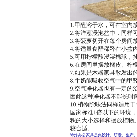
1.甲醛溶于水，可在室内
2.将洋葱浸泡盆中，同样
3.将菠萝切开在每个房间
4.将适量食醋稀释在小盆
5.可用柠檬酸浸湿棉球，
6.在房间里摆放橘皮、柠
7.如果是木器家具散发出
8.牛奶能吸收空气中的甲
9.空气净化器也有一定
因此这种净化器不能长时
10.植物除味法同样适用
国家标准1倍以下的环境
积的大小选择和摆放植物。
较合适。
诗烨办公家具是集设计、研发、生产