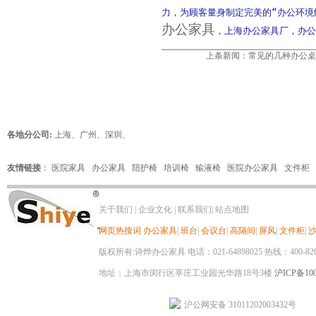
力，为顾客量身制定完美的“办公环境
办公家具
，上海办公家具厂，办公家
上条新闻：
常见的几种办公桌
各地分公司:
上海
、
广州
、
深圳
、
友情链接
：
医院家具
办公家具
陪护椅
培训椅
输液椅
医院办公家具
文件柜
关于我们
|
企业文化
|
联系我们
|
站点地图
网页热搜词
办公家具
|
班台
|
会议台
|
高隔间
|
屏风
|
文件柜
|
版权所有:诗烨办公家具 电话：021-64898025 热线：400-820-8
地址：上海市闵行区莘庄工业园光华路18号3楼
沪ICP备100
沪公网安备 31011202003432号