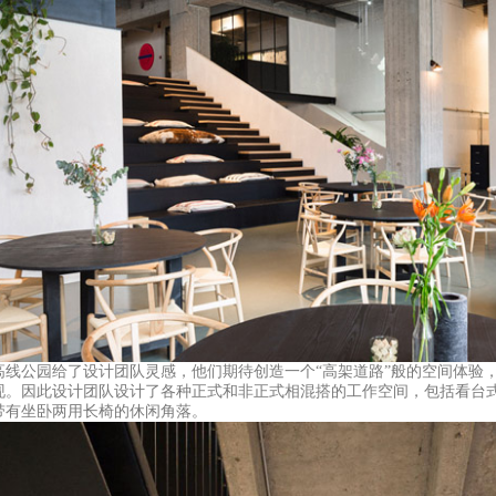
高线公园给了设计团队灵感，他们期待创造一个“高架道路”般的空间体验
现。因此设计团队设计了各种正式和非正式相混搭的工作空间，包括看台
带有坐卧两用长椅的休闲角落。