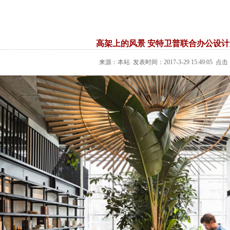
高架上的风景 安特卫普联合办公设
来源：本站 发表时间：2017-3-29 15:49:05 点击：