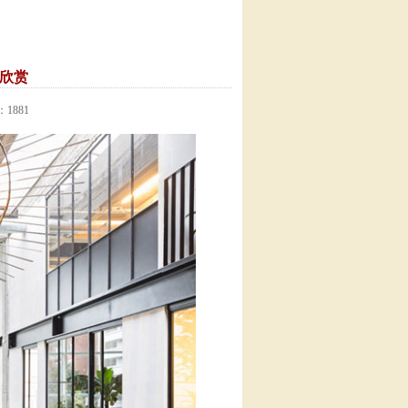
计欣赏
1881