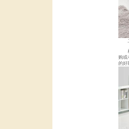
二手
相信
购或
的好