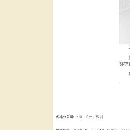
二手
虽然
群求
注
各地分公司:
上海
、
广州
、
深圳
、