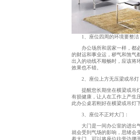
1、座位四周的环境要整洁
办公场所和居家一样，都必须
的财运和事业运，秽气和煞气
出入的动线不顺畅时，应该将
效果也不错。
2、座位上方无压梁或吊灯
提醒您长期坐在横梁或吊灯的
有损健康，让人在工作上产生
此
办公桌
若刚好在横梁或吊灯
3、座位不正对大门：
大门是一间办公室的进出气
就会受到气场的影响，思绪会
着大门，可以将座位往旁边挪