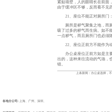
紧贴墙壁，人的眼睛长在前面
由于缓冲区不够，反而看不见
21、座位不能正对厕所门
厕所是秽气聚集之地，而厕所
吸了过多的秽气而生病。如不
一点秽气，而且厕所门也必须
22、座位正前方不能作为
办公桌座位
正前方如是主
出的，这种来往流动的气场，
错。
上条新闻：
办公桌选择，不
各地分公司:
上海
、
广州
、
深圳
、