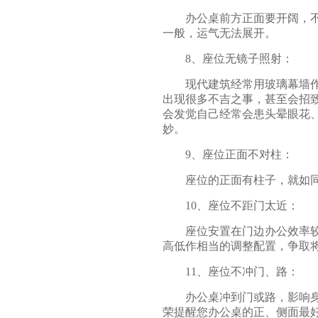
办公桌前方正面要开阔，不可
一般，运气无法展开。
8、座位无镜子照射：
现代建筑经常用玻璃幕墙作为
出现很多不吉之事，甚至会招
会发觉自己经常会患头晕眼花
妙。
9、座位正面不对柱：
座位的正面有柱子，就如同受
10、座位不距门太近：
座位安置在门边办公效率较差
高低作相当的调整配置，争取
11、座位不冲门、路：
办公桌冲到门或路，影响身体
荣提醒您办公桌的正、侧面最