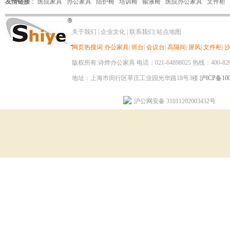
友情链接
：
医院家具
办公家具
陪护椅
培训椅
输液椅
医院办公家具
文件柜
关于我们
|
企业文化
|
联系我们
|
站点地图
网页热搜词
办公家具
|
班台
|
会议台
|
高隔间
|
屏风
|
文件柜
|
版权所有:诗烨办公家具 电话：021-64898025 热线：400-820-8
地址：上海市闵行区莘庄工业园光华路18号3楼
沪ICP备100
沪公网安备 31011202003432号