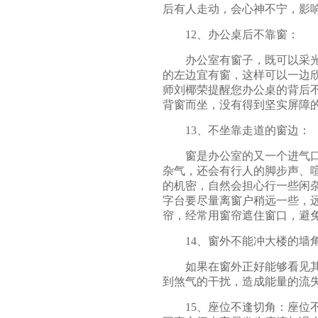
后有人走动，会心神不宁，影
12、办公桌后不靠窗：
办公室有窗子，既可以采光、
的左边宜有窗，这样可以一边
师刘椰荣提醒您办公桌的背后
背窗而坐，没有得到坚实屏障
13、不坐靠走道的窗边：
窗是办公室的又一个进气口，
杂气，还会有行人的脚步声、
的机密，自然会担心行一些闲
字台要尽量离窗户稍远一些，
帘，经常用窗帘遮住窗口，避
14、窗外不能冲大楼的墙
如果在窗外正好能够看见其他
到煞气的干扰，造成能量的流
15、座位不逢切角：座位不