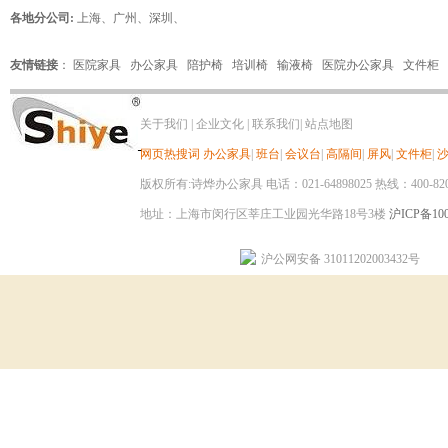
各地分公司:
上海
、
广州
、
深圳
、
友情链接
：
医院家具
办公家具
陪护椅
培训椅
输液椅
医院办公家具
文件柜
关于我们
|
企业文化
|
联系我们
|
站点地图
网页热搜词
办公家具
|
班台
|
会议台
|
高隔间
|
屏风
|
文件柜
|
版权所有:诗烨办公家具 电话：021-64898025 热线：400-820-8
地址：上海市闵行区莘庄工业园光华路18号3楼
沪ICP备100
沪公网安备 31011202003432号