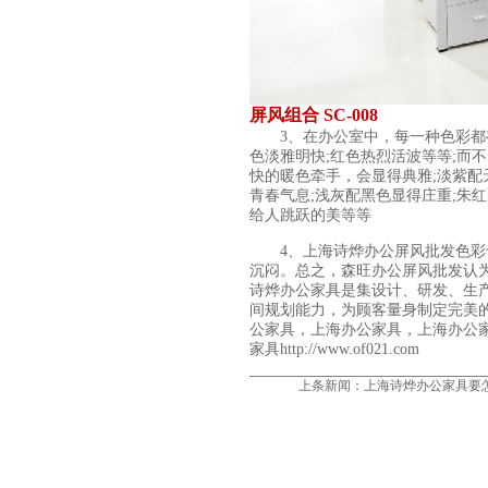
屏风组合 SC-008
3、在办公室中，每一种色彩都有
色淡雅明快;红色热烈活波等等;而
快的暖色牵手，会显得典雅;淡紫配
青春气息;浅灰配黑色显得庄重;朱
给人跳跃的美等等
4、
上海诗烨
办公屏风
批发色彩
沉闷。总之，森旺办公屏风批发认
诗烨办公家具
是集设计、研发、生
间规划能力，为顾客量身制定完美
公家具，
上海办公家具
，上海办公
家具http://www.of021.com
上条新闻：
上海诗烨办公家具要