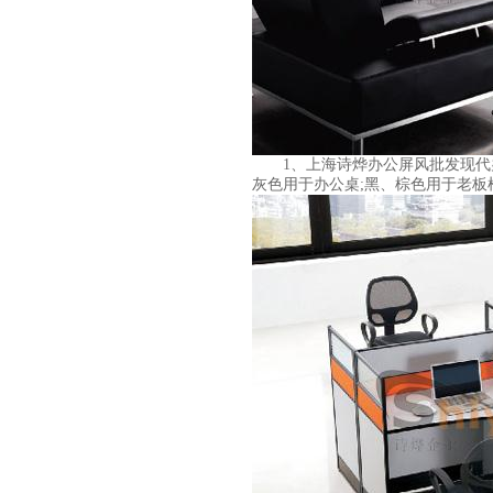
1、
上海诗烨
办公屏风
批发现代
灰色用于办公桌;黑、棕色用于老板