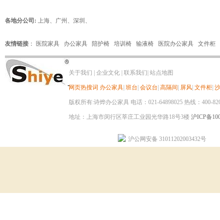
各地分公司:
上海
、
广州
、
深圳
、
友情链接
：
医院家具
办公家具
陪护椅
培训椅
输液椅
医院办公家具
文件柜
关于我们
|
企业文化
|
联系我们
|
站点地图
网页热搜词
办公家具
|
班台
|
会议台
|
高隔间
|
屏风
|
文件柜
|
版权所有:诗烨办公家具 电话：021-64898025 热线：400-820-8
地址：上海市闵行区莘庄工业园光华路18号3楼
沪ICP备100
沪公网安备 31011202003432号