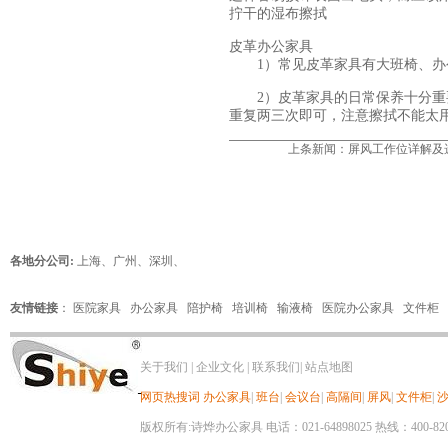
拧干的湿布擦拭
皮革办公家具
1）常见皮革家具有大班椅、办公
2）
皮革家具
的日常保养十分重
重复两三次即可，注意擦拭不能太
上条新闻：
屏风工作位详解及
各地分公司:
上海
、
广州
、
深圳
、
友情链接
：
医院家具
办公家具
陪护椅
培训椅
输液椅
医院办公家具
文件柜
关于我们
|
企业文化
|
联系我们
|
站点地图
网页热搜词
办公家具
|
班台
|
会议台
|
高隔间
|
屏风
|
文件柜
|
版权所有:诗烨办公家具 电话：021-64898025 热线：400-820-8