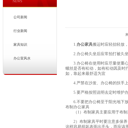
NEWS
公司新闻
行业新闻
来
1.
办公家具
搬运时应轻抬轻放
家具知识
2.
办公椅
久坐后应常拍打被久
办公室风水
3.办公椅在使用时应尽量使重心
螺丝是否有松动，如有松动因及时
如，靠起来最舒适为宜
4.严禁在沙发、办公椅的扶手上
5.要严格按照说明去定时维护办
6.不要把办公椅至于阳光地下放
布制
办公家具
（1）布制家具主要应用于布制办
2）布制家具平时要注意多保养，
这样容易损坏表面出毛头，而应该