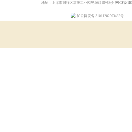
地址：上海市闵行区莘庄工业园光华路18号3楼
沪ICP备100
沪公网安备 31011202003432号