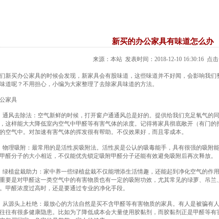
新买的办公家具有味道怎么办
来源：本站 发表时间：2018-12-10 16:30:16 点击
新买办公家具的时候会发现，新家具会有股味道，这些味道并不好闻，会影响我们整
味道呢？不用担心，小编为大家整理了去除家具味道的方法。
家具
风去除法：空气新鲜的时候，打开窗户通通风总是好的。提供给我们充足氧气的同
，这样能大大降低室内空气中甲醛等有害气体的浓度。记得将家具彻底敞开（有门的
的空气中。对加速有害气体的挥发很有帮助。不仅效果好，而且零成本。
理吸附：最常用的是活性炭吸附法。活性炭是公认的吸毒能手，具有很强的吸附能力
甲醛分子的大小相近，不仅能优先锁定吸附甲醛分子还能有效避免吸附后再次释放。
植盆栽助力：家中养一些绿植盆栽不仅能增添生活情趣，还能起到净化空气的作用
重要是对甲醛这一类空气中的有害物质也有一定的吸附功效，尤其常见的绿萝、吊兰
。甲醛浓度过高时，还是要通过专业的净化手段。
源头上杜绝：最放心的方法自然是买不含甲醛等有害物质的家具。有人是被骗有人
往往有很多健康隐患。比如为了降低成本会大量使用胶黏剂，而胶黏剂正是甲醛等有