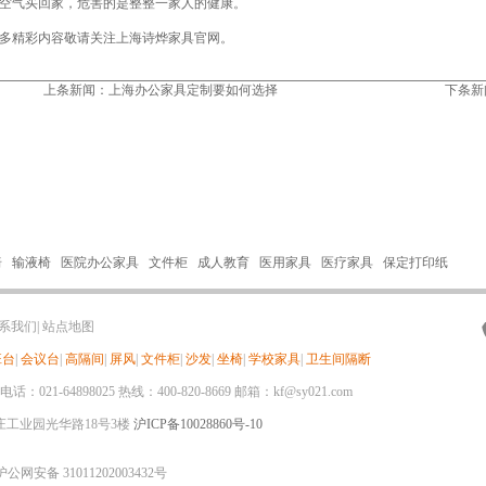
空气买回家，危害的是整整一家人的健康。
精彩内容敬请关注上海诗烨家具官网。
上条新闻：
上海办公家具定制要如何选择
下条新
椅
输液椅
医院办公家具
文件柜
成人教育
医用家具
医疗家具
保定打印纸
系我们
|
站点地图
班台
|
会议台
|
高隔间
|
屏风
|
文件柜
|
沙发
|
坐椅
|
学校家具
|
卫生间隔断
21-64898025 热线：400-820-8669 邮箱：kf@sy021.com
工业园光华路18号3楼
沪ICP备10028860号-10
沪公网安备 31011202003432号