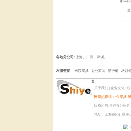
的室内
更多
各地分公司:
上海
、
广州
、
深圳
、
友情链接
：
医院家具
办公家具
陪护椅
培训
关于我们
|
企业文化
|
联
网页热搜词
办公家具
|
版权所有:诗烨办公家具 电话：0
地址：上海市闵行区莘庄