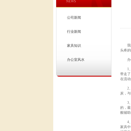
NEWS
公司新闻
行业新闻
我们
家具知识
头疼的
办公室风水
办公
1、通
带走了
在流动
2、物
炭，与
3、绿
的，最
般辅助
4、从
家具中