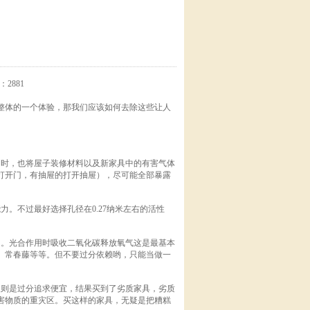
：2881
体的一个体验，那我们应该如何去除这些让人
时，也将屋子装修材料以及新家具中的有害气体
打开门，有抽屉的打开抽屉），尽可能全部暴露
。不过最好选择孔径在0.27纳米左右的活性
。光合作用时吸收二氧化碳释放氧气这是最基本
、常春藤等等。但不要过分依赖哟，只能当做一
则是过分追求便宜，结果买到了劣质家具，劣质
害物质的重灾区。买这样的家具，无疑是把糟糕