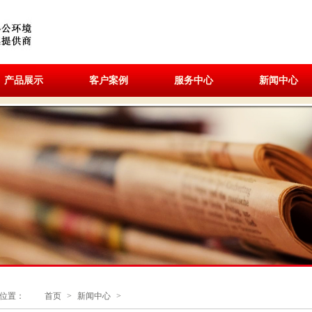
产品展示
客户案例
服务中心
新闻中心
位置：
首页
>
新闻中心
>