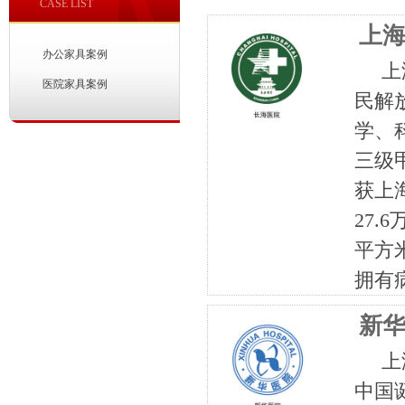
CASE LIST
上
办公家具案例
上海
医院家具案例
民解
学、
三级
获上
27.
平方
拥有病
新
上海
中国