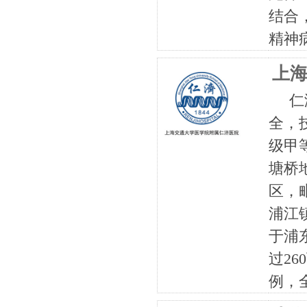
结合
精神
上
仁济
全，
级甲
塘桥
区，
浦江
于浦
过2
例，全