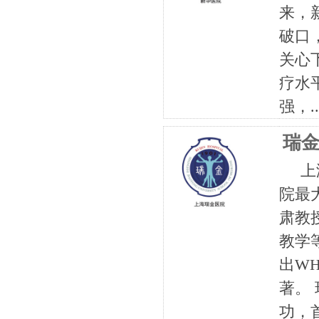
来，
破口
关心
疗水
强，..
瑞
上海
院最
肃教
教学
出W
著。
功，