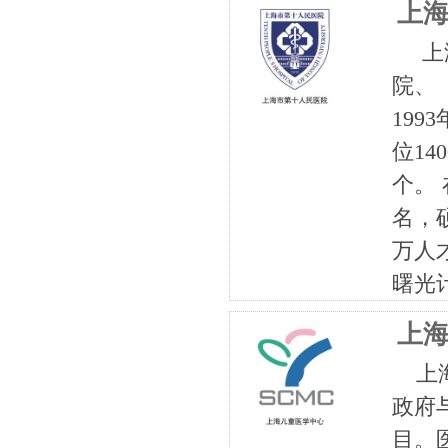
上
上海
院、
19
位1
个。
名，
万人
曙光
上
上海
政府与
目。