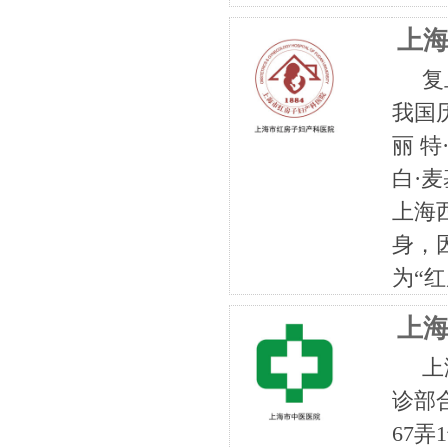
上
复旦
我国
丽 
白·
上海
身，
为“红
上
上海
诊部
67弄