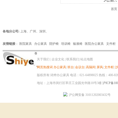
首页
各地分公司:
上海
、
广州
、
深圳
、
友情链接
：
医院家具
办公家具
陪护椅
培训椅
输液椅
医院办公家具
文件柜
关于我们
|
企业文化
|
联系我们
|
站点地图
网页热搜词
办公家具
|
班台
|
会议台
|
高隔间
|
屏风
|
文件柜
|
版权所有:诗烨办公家具 电话：021-64898025 热线：400-820-8
地址：上海市闵行区莘庄工业园光华路18号3楼
沪ICP备100
沪公网安备 31011202003432号