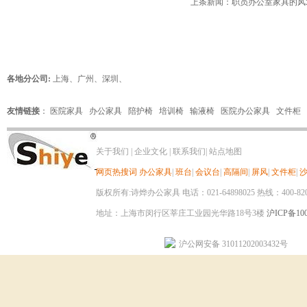
上条新闻：
职员办公室家具的风
各地分公司:
上海
、
广州
、
深圳
、
友情链接
：
医院家具
办公家具
陪护椅
培训椅
输液椅
医院办公家具
文件柜
关于我们
|
企业文化
|
联系我们
|
站点地图
网页热搜词
办公家具
|
班台
|
会议台
|
高隔间
|
屏风
|
文件柜
|
版权所有:诗烨办公家具 电话：021-64898025 热线：400-820-8
地址：上海市闵行区莘庄工业园光华路18号3楼
沪ICP备100
沪公网安备 31011202003432号