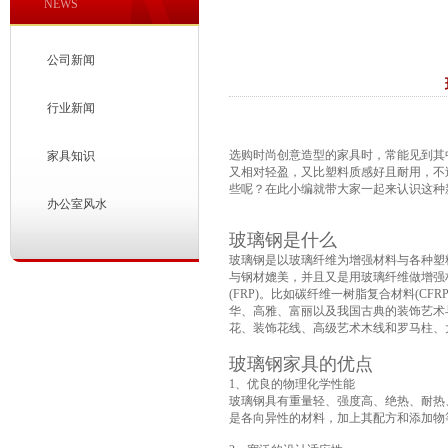
NEWS
公司新闻
行业新闻
选购
时尚创意造型的家具
时，常能见到其
家具知识
又相对轻盈，又比塑料质感好且耐用，不
些呢？在此小编就带大家一起来认识这种
办公室风水
玻璃钢是什么
玻璃钢是以玻璃纤维为增强材料与各种塑料(树脂)复合而
与钢材媲美，并且又是用玻璃纤维做增强
(FRP)。比如碳纤维一树脂复合材料(CFR
华、高雅、富丽以及我国古典的装饰艺术
花、装饰花线、高级艺术木线和罗马柱、
玻璃钢家具的优点
1、优良的物理化学性能
玻璃钢具有重量轻、强度高、绝热、耐热
是各向异性的材料，加上其配方和添加物