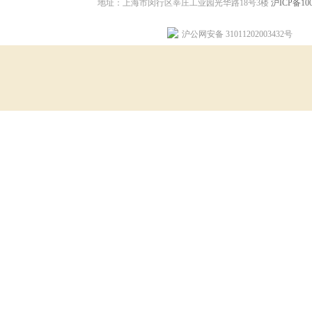
地址：上海市闵行区莘庄工业园光华路18号3楼
沪ICP备100
沪公网安备 31011202003432号