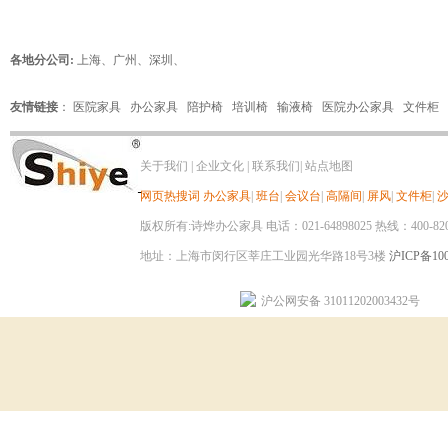
各地分公司:
上海
、
广州
、
深圳
、
友情链接
：
医院家具
办公家具
陪护椅
培训椅
输液椅
医院办公家具
文件柜
关于我们
|
企业文化
|
联系我们
|
站点地图
网页热搜词
办公家具
|
班台
|
会议台
|
高隔间
|
屏风
|
文件柜
|
版权所有:诗烨办公家具 电话：021-64898025 热线：400-820-8
地址：上海市闵行区莘庄工业园光华路18号3楼
沪ICP备100
沪公网安备 31011202003432号