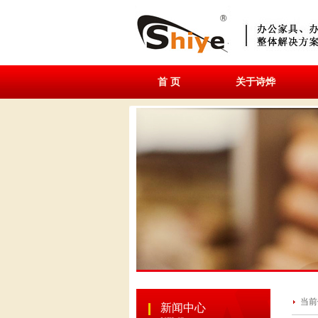
首 页
关于诗烨
当前
新闻中心