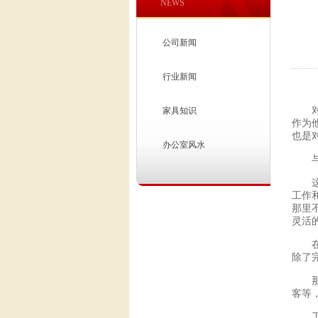
NEWS
公司新闻
行业新闻
对新
家具知识
作为
也是
办公室风水
与此
这一
工作
那里
灵活
在未
除了
那么
客等
工作