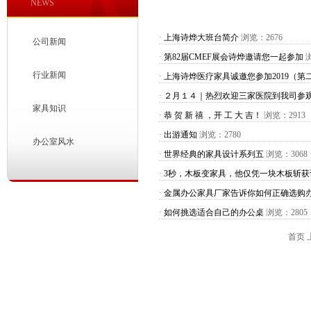
NEWS
·
上海诗烨大班台简介
浏览：2676
公司新闻
·
第82届CMEF展会诗烨邀请您一起参加
浏
行业新闻
·
上海诗烨医疗家具诚邀您参加2019（第
·
２月１４｜热烈欢迎三家医院到我司参
家具知识
·
恭 贺 新 禧 ，开 工 大 吉！
浏览：2913
·
出游通知
浏览：2780
办公室风水
·
世界经典的家具设计系列五
浏览：3068
·
3秒，木板变家具，他仅凭一块木板斩获
·
金属办公家具厂家告诉你如何正确选购
·
如何挑选适合自己的办公桌
浏览：2805
首页 