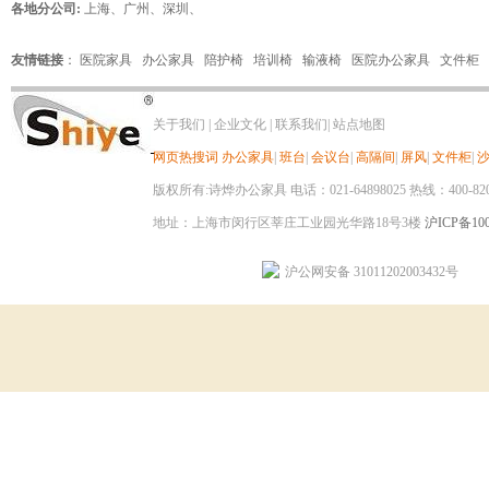
各地分公司:
上海
、
广州
、
深圳
、
友情链接
：
医院家具
办公家具
陪护椅
培训椅
输液椅
医院办公家具
文件柜
关于我们
|
企业文化
|
联系我们
|
站点地图
网页热搜词
办公家具
|
班台
|
会议台
|
高隔间
|
屏风
|
文件柜
|
版权所有:诗烨办公家具 电话：021-64898025 热线：400-820-8
地址：上海市闵行区莘庄工业园光华路18号3楼
沪ICP备100
沪公网安备 31011202003432号