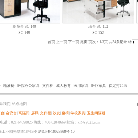
职员台 SC-149
班台 SC-152
SC-149
SC-152
首页 上一页
下一页
尾页
页次：1/3页 共34条记录 转
椅
输液椅
医院办公家具
文件柜
成人教育
医用家具
医疗家具
保定打印纸
系我们
|
站点地图
班台
|
会议台
|
高隔间
|
屏风
|
文件柜
|
沙发
|
坐椅
|
学校家具
|
卫生间隔断
21-64898025 热线：400-820-8669 邮箱：kf@sy021.com
工业园光华路18号3楼
沪ICP备10028860号-10