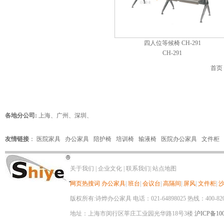
四人位等候椅 CH-291
CH-291
首页
各地分公司:
上海
、
广州
、
深圳
、
友情链接
：
医院家具
办公家具
陪护椅
培训椅
输液椅
医院办公家具
文件柜
关于我们
|
企业文化
|
联系我们
|
站点地图
网页热搜词
办公家具
|
班台
|
会议台
|
高隔间
|
屏风
|
文件柜
|
版权所有:诗烨办公家具 电话：021-64898025 热线：400-820-8
地址：上海市闵行区莘庄工业园光华路18号3楼
沪ICP备100