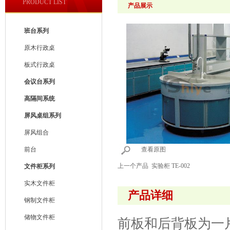
PRODUCT LIST
产品展示
班台系列
原木行政桌
板式行政桌
会议台系列
高隔间系统
屏风桌组系列
屏风组合
前台
查看原图
上一个产品
实验柜 TE-002
文件柜系列
实木文件柜
产品详细
钢制文件柜
储物文件柜
前板和后背板为一