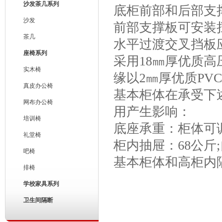
沙发茶几系列
底柜前部和后部支
沙发
前部支撑板可安装
茶几
水平过渡交叉挡板
座椅系列
采用18㎜厚优质
实木椅
缘以2㎜厚优质PV
真皮办公椅
基本柜体在承受下
网布办公椅
用产生影响：
培训椅
底座承重：柜体可调
礼堂椅
柜内抽屉：68公斤
吧椅
基本柜体和高柜内
排椅
学校家具系列
卫生间隔断