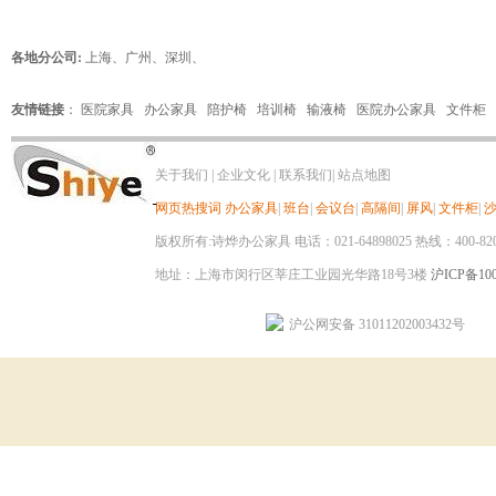
各地分公司:
上海
、
广州
、
深圳
、
友情链接
：
医院家具
办公家具
陪护椅
培训椅
输液椅
医院办公家具
文件柜
关于我们
|
企业文化
|
联系我们
|
站点地图
网页热搜词
办公家具
|
班台
|
会议台
|
高隔间
|
屏风
|
文件柜
|
版权所有:诗烨办公家具 电话：021-64898025 热线：400-820-8
地址：上海市闵行区莘庄工业园光华路18号3楼
沪ICP备100
沪公网安备 31011202003432号