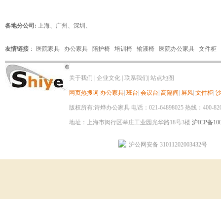
各地分公司:
上海
、
广州
、
深圳
、
友情链接
：
医院家具
办公家具
陪护椅
培训椅
输液椅
医院办公家具
文件柜
关于我们
|
企业文化
|
联系我们
|
站点地图
网页热搜词
办公家具
|
班台
|
会议台
|
高隔间
|
屏风
|
文件柜
|
版权所有:诗烨办公家具 电话：021-64898025 热线：400-820-8
地址：上海市闵行区莘庄工业园光华路18号3楼
沪ICP备100
沪公网安备 31011202003432号