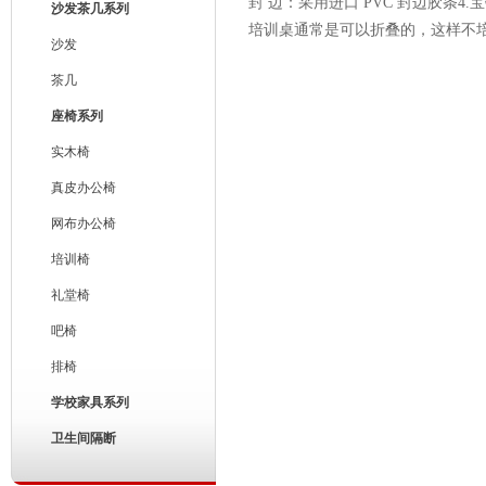
封 边：采用进口 PVC 封边胶
沙发茶几系列
培训桌通常是可以折叠的，这样不
沙发
茶几
座椅系列
实木椅
真皮办公椅
网布办公椅
培训椅
礼堂椅
吧椅
排椅
学校家具系列
卫生间隔断