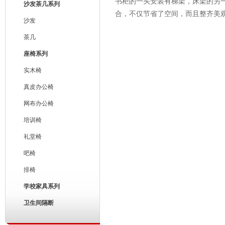
书柜的一头安装有梯架，床架的另
沙发茶几系列
合，不仅节省了空间，而且整齐美
沙发
茶几
座椅系列
实木椅
真皮办公椅
网布办公椅
培训椅
礼堂椅
吧椅
排椅
学校家具系列
卫生间隔断