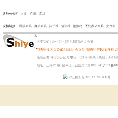
各地分公司:
上海
、
广州
、
深圳
、
友情链接
：
医院家具
办公家具
陪护椅
培训椅
输液椅
医院办公家具
文件柜
关于我们
|
企业文化
|
联系我们
|
站点地图
网页热搜词
办公家具
|
班台
|
会议台
|
高隔间
|
屏风
|
文件柜
|
版权所有:诗烨办公家具 电话：021-64898025 热线：400-820-8
地址：上海市闵行区莘庄工业园光华路18号3楼
沪ICP备100
沪公网安备 31011202003432号