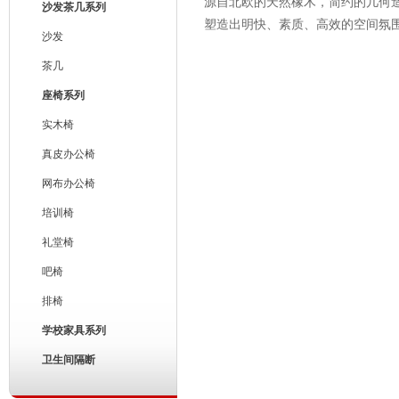
源自北欧的天然橡木，简约的几何
沙发茶几系列
塑造出明快、素质、高效的空间氛
沙发
茶几
座椅系列
实木椅
真皮办公椅
网布办公椅
培训椅
礼堂椅
吧椅
排椅
学校家具系列
卫生间隔断