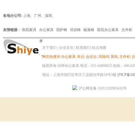
各地分公司:
上海
、
广州
、
深圳
、
友情链接
：
医院家具
办公家具
陪护椅
培训椅
输液椅
医院办公家具
文件柜
关于我们
|
企业文化
|
联系我们
|
站点地图
网页热搜词
办公家具
|
班台
|
会议台
|
高隔间
|
屏风
|
文件柜
|
版权所有:诗烨办公家具 电话：021-64898025 热线：400-820-8
地址：上海市闵行区莘庄工业园光华路18号3楼
沪ICP备100
沪公网安备 31011202003432号