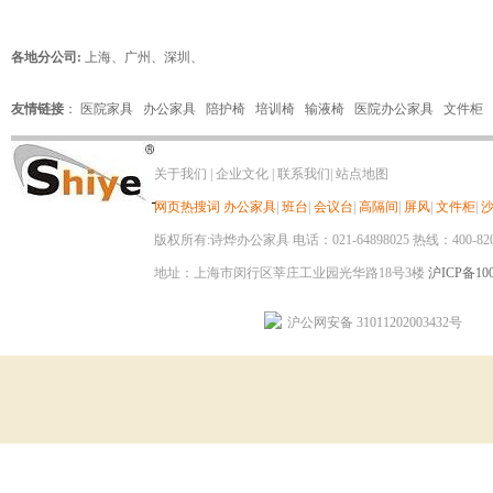
各地分公司:
上海
、
广州
、
深圳
、
友情链接
：
医院家具
办公家具
陪护椅
培训椅
输液椅
医院办公家具
文件柜
关于我们
|
企业文化
|
联系我们
|
站点地图
网页热搜词
办公家具
|
班台
|
会议台
|
高隔间
|
屏风
|
文件柜
|
版权所有:诗烨办公家具 电话：021-64898025 热线：400-820-8
地址：上海市闵行区莘庄工业园光华路18号3楼
沪ICP备100
沪公网安备 31011202003432号