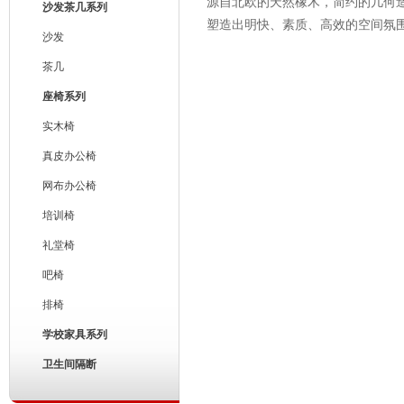
源自北欧的天然橡木，简约的几何
沙发茶几系列
塑造出明快、素质、高效的空间氛
沙发
茶几
座椅系列
实木椅
真皮办公椅
网布办公椅
培训椅
礼堂椅
吧椅
排椅
学校家具系列
卫生间隔断