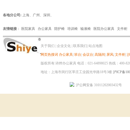
各地分公司:
上海
、
广州
、
深圳
、
友情链接
：
医院家具
办公家具
陪护椅
培训椅
输液椅
医院办公家具
文件柜
关于我们
|
企业文化
|
联系我们
|
站点地图
网页热搜词
办公家具
|
班台
|
会议台
|
高隔间
|
屏风
|
文件柜
|
版权所有:诗烨办公家具 电话：021-64898025 热线：400-820-8
地址：上海市闵行区莘庄工业园光华路18号3楼
沪ICP备100
沪公网安备 31011202003432号