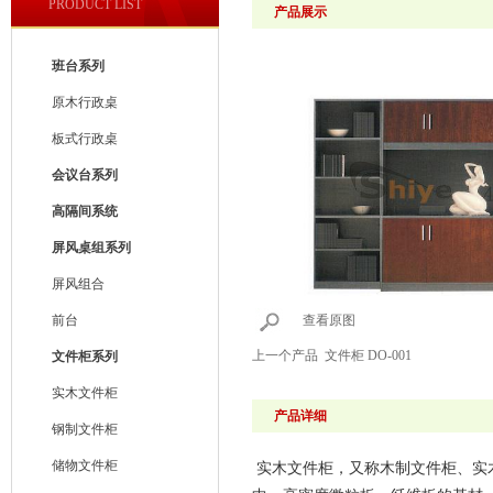
PRODUCT LIST
产品展示
班台系列
原木行政桌
板式行政桌
会议台系列
高隔间系统
屏风桌组系列
屏风组合
前台
查看原图
上一个产品
文件柜 DO-001
文件柜系列
实木文件柜
产品详细
钢制文件柜
储物文件柜
实木文件柜，又称木制文件柜、实