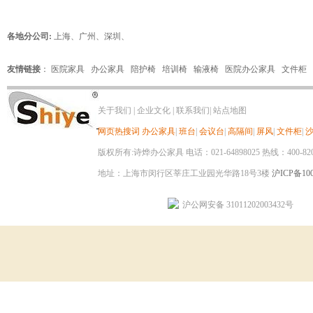
各地分公司:
上海
、
广州
、
深圳
、
友情链接
：
医院家具
办公家具
陪护椅
培训椅
输液椅
医院办公家具
文件柜
关于我们
|
企业文化
|
联系我们
|
站点地图
网页热搜词
办公家具
|
班台
|
会议台
|
高隔间
|
屏风
|
文件柜
|
版权所有:诗烨办公家具 电话：021-64898025 热线：400-820-8
地址：上海市闵行区莘庄工业园光华路18号3楼
沪ICP备100
沪公网安备 31011202003432号