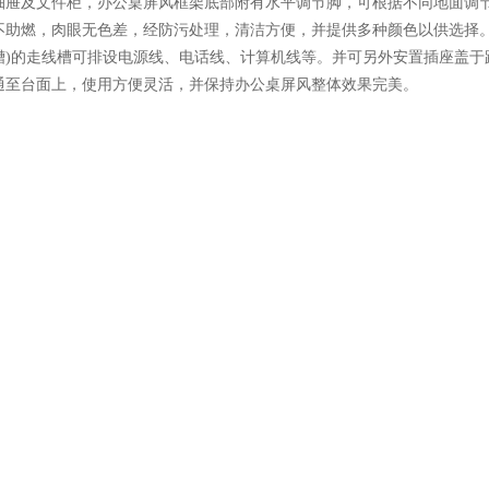
抽屉及文件柜，办公桌屏风框架底部附有水平调节脚，可根据不同地面调
不助燃，肉眼无色差，经防污处理，清洁方便，并提供多种颜色以供选择。
槽)的走线槽可排设电源线、电话线、计算机线等。并可另外安置插座盖于
通至台面上，使用方便灵活，并保持办公桌屏风整体效果完美。