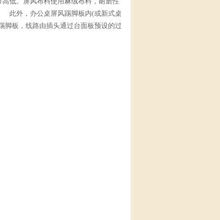
节高低。屏风布料使用麻绒布料，耐磨性
 此外，办公桌屏风踢脚板内(或新式桌
踢脚板，线路由插头通过台面板预设的过