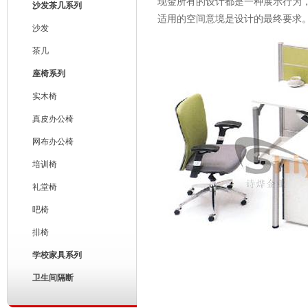
现金所有的设计都是一种展示行为
沙发茶几系列
适用的空间意境是设计的最终要求
沙发
茶几
座椅系列
实木椅
真皮办公椅
网布办公椅
培训椅
礼堂椅
吧椅
排椅
学校家具系列
卫生间隔断