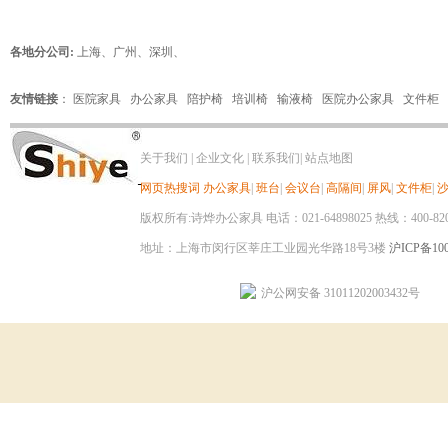
各地分公司:
上海
、
广州
、
深圳
、
友情链接
：
医院家具
办公家具
陪护椅
培训椅
输液椅
医院办公家具
文件柜
关于我们
|
企业文化
|
联系我们
|
站点地图
网页热搜词
办公家具
|
班台
|
会议台
|
高隔间
|
屏风
|
文件柜
|
版权所有:诗烨办公家具 电话：021-64898025 热线：400-820-8
地址：上海市闵行区莘庄工业园光华路18号3楼
沪ICP备100
沪公网安备 31011202003432号