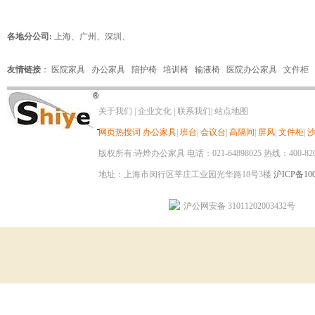
各地分公司:
上海
、
广州
、
深圳
、
友情链接
：
医院家具
办公家具
陪护椅
培训椅
输液椅
医院办公家具
文件柜
关于我们
|
企业文化
|
联系我们
|
站点地图
网页热搜词
办公家具
|
班台
|
会议台
|
高隔间
|
屏风
|
文件柜
|
版权所有:诗烨办公家具 电话：021-64898025 热线：400-820-8
地址：上海市闵行区莘庄工业园光华路18号3楼
沪ICP备100
沪公网安备 31011202003432号