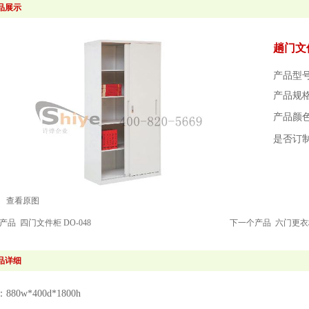
品展示
趟门文件
产品型号
产品规格：
产品颜
是否订
查看原图
个产品
四门文件柜 DO-048
下一个产品
六门更衣柜
品详细
80w*400d*1800h