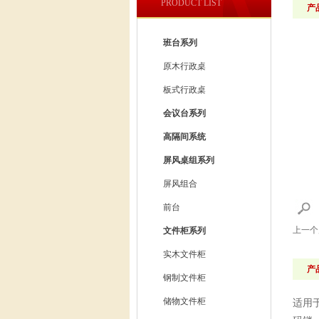
PRODUCT LIST
产
班台系列
原木行政桌
板式行政桌
会议台系列
高隔间系统
屏风桌组系列
屏风组合
前台
上一
文件柜系列
实木文件柜
产
钢制文件柜
储物文件柜
适用