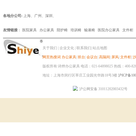
各地分公司:
上海
、
广州
、
深圳
、
友情链接
：
医院家具
办公家具
陪护椅
培训椅
输液椅
医院办公家具
文件柜
关于我们
|
企业文化
|
联系我们
|
站点地图
网页热搜词
办公家具
|
班台
|
会议台
|
高隔间
|
屏风
|
文件柜
|
版权所有:诗烨办公家具 电话：021-64898025 热线：400-820-8
地址：上海市闵行区莘庄工业园光华路18号3楼
沪ICP备100
沪公网安备 31011202003432号