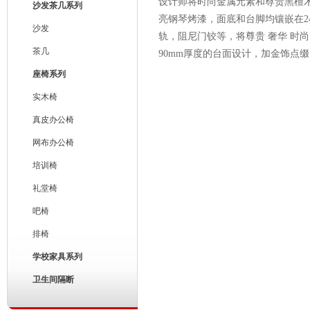
设计师将时尚金属元素和尊贵黑檀
沙发茶几系列
亮钢琴烤漆，面底和台脚均镶嵌在2
沙发
轨，阻尼门铰等，将尊贵 奢华 时
茶几
90mm厚度的台面设计，加金饰点
座椅系列
实木椅
真皮办公椅
网布办公椅
培训椅
礼堂椅
吧椅
排椅
学校家具系列
卫生间隔断