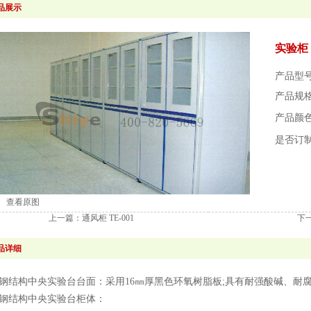
品展示
实验柜 T
产品型号：
产品规
产品颜
是否订
查看原图
上一篇：
通风柜 TE-001
下
品详细
全钢结构中央实验台台面：采用16㎜厚黑色环氧树脂板;具有耐强酸碱、耐
全钢结构中央实验台柜体：