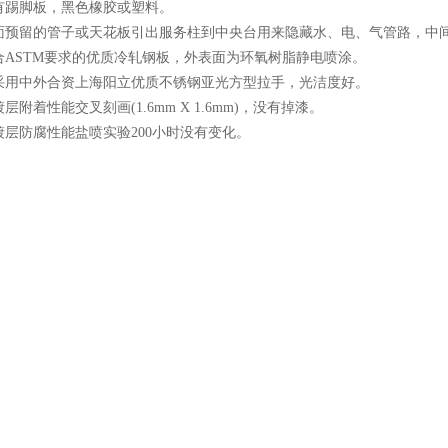
有踢脚板，黑色橡胶或塑料。
面预留的管子或天花板引出服务柱到中央台用来隐藏水、电、气管路，中
合ASTM要求的优质冷轧钢板，外表面为环氧树脂静电喷涂。
采用中外合资上海阳立优质不锈钢亚光方型拉手，光洁度好。
层附着性能交叉刻画(1.6mm X 1.6mm)，没有掉漆。
镀层防腐性能盐喷实验200小时没有变化。