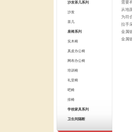
需要
沙发茶几系列
从地
沙发
为符
茶几
拉手
座椅系列
金属镀
金属
实木椅
真皮办公椅
网布办公椅
培训椅
礼堂椅
吧椅
排椅
学校家具系列
卫生间隔断