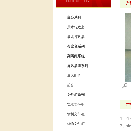
PRODUCT LIST
产
班台系列
原木行政桌
板式行政桌
会议台系列
高隔间系统
屏风桌组系列
屏风组合
前台
文件柜系列
实木文件柜
产
钢制文件柜
1、
储物文件柜
2、