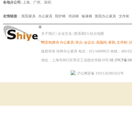
各地分公司:
上海
、
广州
、
深圳
、
友情链接
：
医院家具
办公家具
陪护椅
培训椅
输液椅
医院办公家具
文件柜
关于我们
|
企业文化
|
联系我们
|
站点地图
网页热搜词
办公家具
|
班台
|
会议台
|
高隔间
|
屏风
|
文件柜
|
版权所有:诗烨办公家具 电话：021-64898025 热线：400-820-8
地址：上海市闵行区莘庄工业园光华路18号3楼
沪ICP备100
沪公网安备 31011202003432号