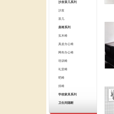
沙发茶几系列
沙发
茶几
座椅系列
实木椅
真皮办公椅
网布办公椅
培训椅
礼堂椅
吧椅
排椅
学校家具系列
卫生间隔断