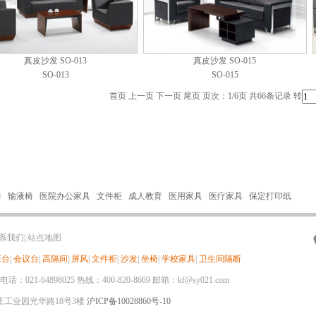
真皮沙发 SO-013
真皮沙发 SO-015
SO-013
SO-015
首页 上一页
下一页
尾页
页次：1/6页 共66条记录 转
椅
输液椅
医院办公家具
文件柜
成人教育
医用家具
医疗家具
保定打印纸
系我们
|
站点地图
班台
|
会议台
|
高隔间
|
屏风
|
文件柜
|
沙发
|
坐椅
|
学校家具
|
卫生间隔断
21-64898025 热线：400-820-8669 邮箱：kf@sy021.com
工业园光华路18号3楼
沪ICP备10028860号-10