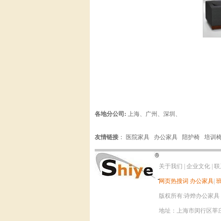
各地分公司:
上海
、
广州
、
深圳
、
友情链接
：
医院家具
办公家具
陪护椅
培训
关于我们
|
企业文化
|
联
网页热搜词
办公家具
|
版权所有:诗烨办公家具 电话：0
地址：上海市闵行区莘庄