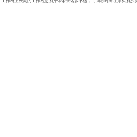
。工作椅上长期的工作给您的身体带来诸多不适，而间歇时隙在厚实的沙