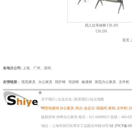
四人位等候椅 CH-291
CH-291
首页 
各地分公司:
上海
、
广州
、
深圳
、
友情链接
：
医院家具
办公家具
陪护椅
培训椅
输液椅
医院办公家具
文件柜
关于我们
|
企业文化
|
联系我们
|
站点地图
网页热搜词
办公家具
|
班台
|
会议台
|
高隔间
|
屏风
|
文件柜
|
版权所有:诗烨办公家具 电话：021-64898025 热线：400-820-8
地址：上海市闵行区莘庄工业园光华路18号3楼
沪ICP备100