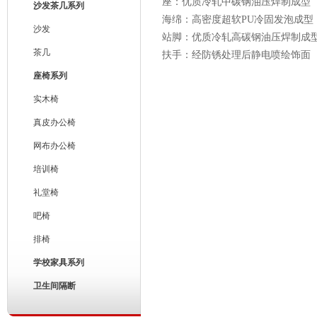
座：优质冷轧中碳钢油压焊制成型
沙发茶几系列
海绵：高密度超软PU冷固发泡成型
沙发
站脚：优质冷轧高碳钢油压焊制成
茶几
扶手：经防锈处理后静电喷绘饰面
座椅系列
实木椅
真皮办公椅
网布办公椅
培训椅
礼堂椅
吧椅
排椅
学校家具系列
卫生间隔断