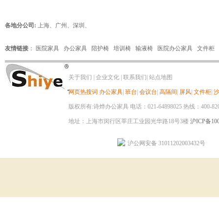
各地分公司:
上海
、
广州
、
深圳
、
友情链接
：
医院家具
办公家具
陪护椅
培训椅
输液椅
医院办公家具
文件柜
关于我们
|
企业文化
|
联系我们
|
站点地图
网页热搜词
办公家具
|
班台
|
会议台
|
高隔间
|
屏风
|
文件柜
|
版权所有:诗烨办公家具 电话：021-64898025 热线：400-820-8
地址：上海市闵行区莘庄工业园光华路18号3楼
沪ICP备100
沪公网安备 31011202003432号