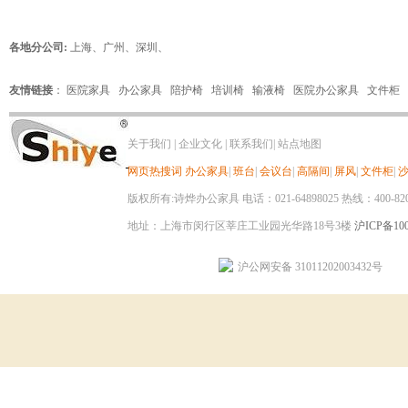
各地分公司:
上海
、
广州
、
深圳
、
友情链接
：
医院家具
办公家具
陪护椅
培训椅
输液椅
医院办公家具
文件柜
关于我们
|
企业文化
|
联系我们
|
站点地图
网页热搜词
办公家具
|
班台
|
会议台
|
高隔间
|
屏风
|
文件柜
|
版权所有:诗烨办公家具 电话：021-64898025 热线：400-820-8
地址：上海市闵行区莘庄工业园光华路18号3楼
沪ICP备100
沪公网安备 31011202003432号