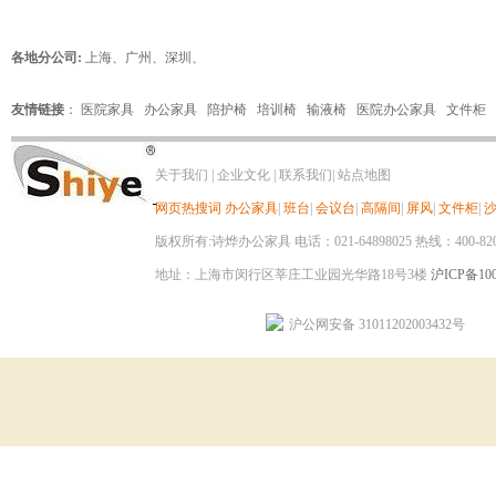
各地分公司:
上海
、
广州
、
深圳
、
友情链接
：
医院家具
办公家具
陪护椅
培训椅
输液椅
医院办公家具
文件柜
关于我们
|
企业文化
|
联系我们
|
站点地图
网页热搜词
办公家具
|
班台
|
会议台
|
高隔间
|
屏风
|
文件柜
|
版权所有:诗烨办公家具 电话：021-64898025 热线：400-820-8
地址：上海市闵行区莘庄工业园光华路18号3楼
沪ICP备100
沪公网安备 31011202003432号