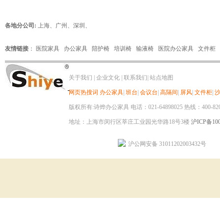
各地分公司:
上海
、
广州
、
深圳
、
友情链接
：
医院家具
办公家具
陪护椅
培训椅
输液椅
医院办公家具
文件柜
关于我们
|
企业文化
|
联系我们
|
站点地图
网页热搜词
办公家具
|
班台
|
会议台
|
高隔间
|
屏风
|
文件柜
|
版权所有:诗烨办公家具 电话：021-64898025 热线：400-820-8
地址：上海市闵行区莘庄工业园光华路18号3楼
沪ICP备100
沪公网安备 31011202003432号