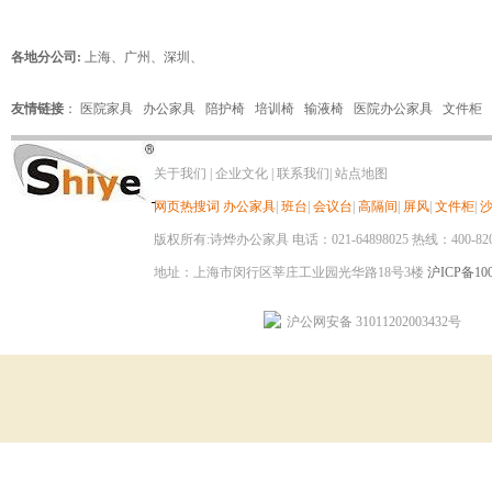
各地分公司:
上海
、
广州
、
深圳
、
友情链接
：
医院家具
办公家具
陪护椅
培训椅
输液椅
医院办公家具
文件柜
关于我们
|
企业文化
|
联系我们
|
站点地图
网页热搜词
办公家具
|
班台
|
会议台
|
高隔间
|
屏风
|
文件柜
|
版权所有:诗烨办公家具 电话：021-64898025 热线：400-820-8
地址：上海市闵行区莘庄工业园光华路18号3楼
沪ICP备100
沪公网安备 31011202003432号