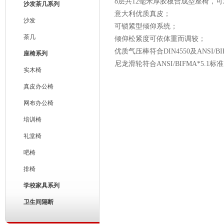
8层共12毫米厚胶板合成型座椅，可
沙发茶几系列
意大利优质真皮；
沙发
可锁紧型倾仰系统；
茶几
倾仰松紧度可依体重而调较；
优质气压棒符合DIN4550及ANSI/BI
座椅系列
尼龙滑轮符合ANSI/BIFMA*5.1标
实木椅
真皮办公椅
网布办公椅
培训椅
礼堂椅
吧椅
排椅
学校家具系列
卫生间隔断