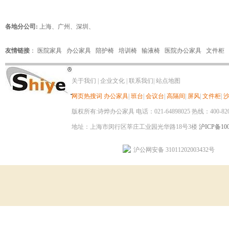
各地分公司:
上海
、
广州
、
深圳
、
友情链接
：
医院家具
办公家具
陪护椅
培训椅
输液椅
医院办公家具
文件柜
关于我们
|
企业文化
|
联系我们
|
站点地图
网页热搜词
办公家具
|
班台
|
会议台
|
高隔间
|
屏风
|
文件柜
|
版权所有:诗烨办公家具 电话：021-64898025 热线：400-820-8
地址：上海市闵行区莘庄工业园光华路18号3楼
沪ICP备100
沪公网安备 31011202003432号