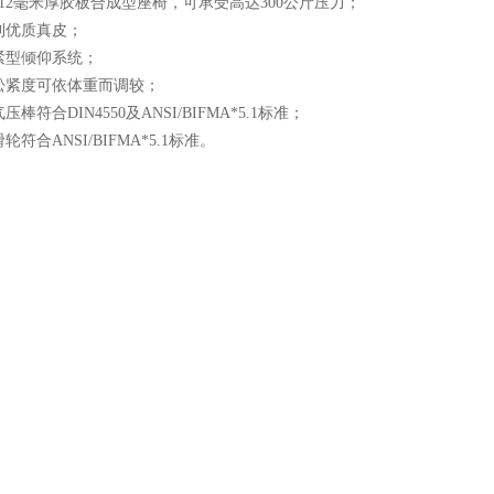
共12毫米厚胶板合成型座椅，可承受高达300公斤压力；
利优质真皮；
紧型倾仰系统；
松紧度可依体重而调较；
压棒符合DIN4550及ANSI/BIFMA*5.1标准；
轮符合ANSI/BIFMA*5.1标准。