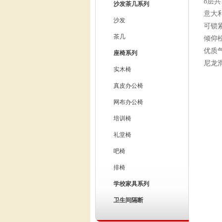
8层
沙发茶几系列
意大
沙发
可锁
茶几
倾仰
优质气
座椅系列
尼龙滑
实木椅
真皮办公椅
网布办公椅
培训椅
礼堂椅
吧椅
排椅
学校家具系列
卫生间隔断