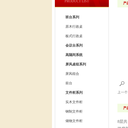
PRODUCT LIST
产
班台系列
原木行政桌
板式行政桌
会议台系列
高隔间系统
屏风桌组系列
屏风组合
前台
上一
文件柜系列
实木文件柜
产
钢制文件柜
储物文件柜
8层共