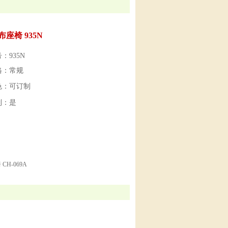
座椅 935N
：935N
格：常规
色：可订制
制：是
CH-069A