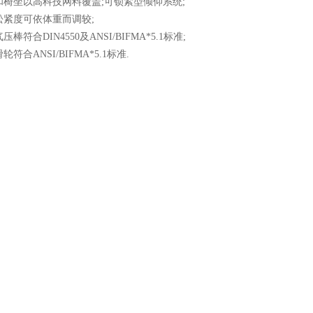
和椅坐以高科技网料覆盖;可锁紧型倾仰系统;
松紧度可依体重而调较;
压棒符合DIN4550及ANSI/BIFMA*5.1标准;
轮符合ANSI/BIFMA*5.1标准.