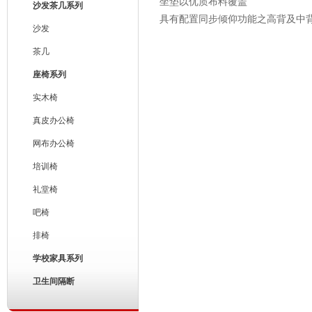
坐垫以优质布料覆盖
沙发茶几系列
具有配置同步倾仰功能之高背及中
沙发
茶几
座椅系列
实木椅
真皮办公椅
网布办公椅
培训椅
礼堂椅
吧椅
排椅
学校家具系列
卫生间隔断