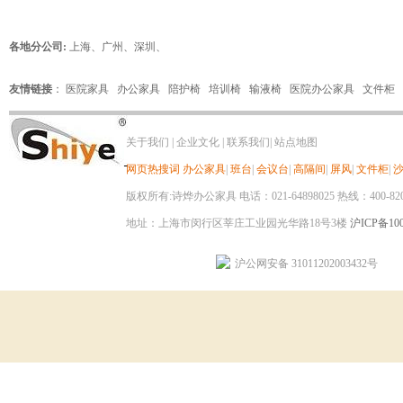
各地分公司:
上海
、
广州
、
深圳
、
友情链接
：
医院家具
办公家具
陪护椅
培训椅
输液椅
医院办公家具
文件柜
关于我们
|
企业文化
|
联系我们
|
站点地图
网页热搜词
办公家具
|
班台
|
会议台
|
高隔间
|
屏风
|
文件柜
|
版权所有:诗烨办公家具 电话：021-64898025 热线：400-820-8
地址：上海市闵行区莘庄工业园光华路18号3楼
沪ICP备100
沪公网安备 31011202003432号