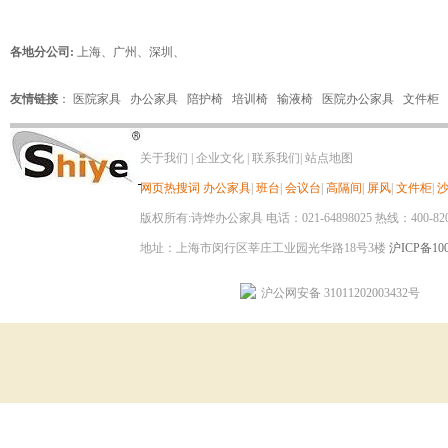
各地分公司:
上海
、
广州
、
深圳
、
友情链接
：
医院家具
办公家具
陪护椅
培训椅
输液椅
医院办公家具
文件柜
关于我们
|
企业文化
|
联系我们
|
站点地图
网页热搜词
办公家具
|
班台
|
会议台
|
高隔间
|
屏风
|
文件柜
|
版权所有:诗烨办公家具 电话：021-64898025 热线：400-820-8
地址：上海市闵行区莘庄工业园光华路18号3楼
沪ICP备100
沪公网安备 31011202003432号