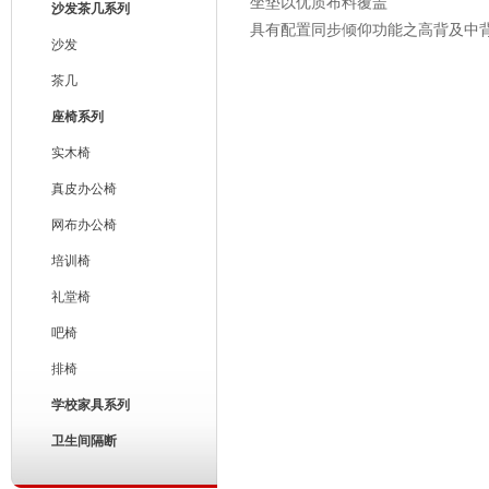
坐垫以优质布料覆盖
沙发茶几系列
具有配置同步倾仰功能之高背及中
沙发
茶几
座椅系列
实木椅
真皮办公椅
网布办公椅
培训椅
礼堂椅
吧椅
排椅
学校家具系列
卫生间隔断