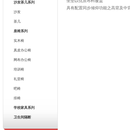
坐垫以优质布料覆盖
沙发茶几系列
具有配置同步倾仰功能之高背及中
沙发
茶几
座椅系列
实木椅
真皮办公椅
网布办公椅
培训椅
礼堂椅
吧椅
排椅
学校家具系列
卫生间隔断