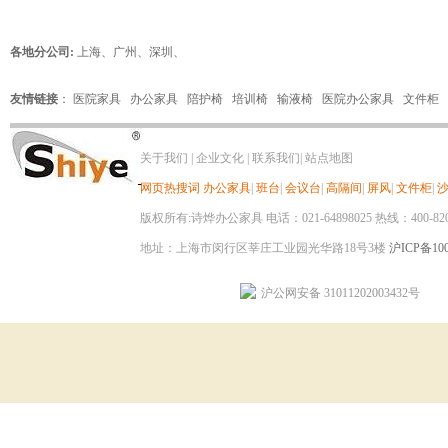
各地分公司:
上海
、
广州
、
深圳
、
友情链接
：
医院家具
办公家具
陪护椅
培训椅
输液椅
医院办公家具
文件柜
关于我们
|
企业文化
|
联系我们
|
站点地图
网页热搜词
办公家具
|
班台
|
会议台
|
高隔间
|
屏风
|
文件柜
|
版权所有:诗烨办公家具 电话：021-64898025 热线：400-820-8
地址：上海市闵行区莘庄工业园光华路18号3楼
沪ICP备100
沪公网安备 31011202003432号